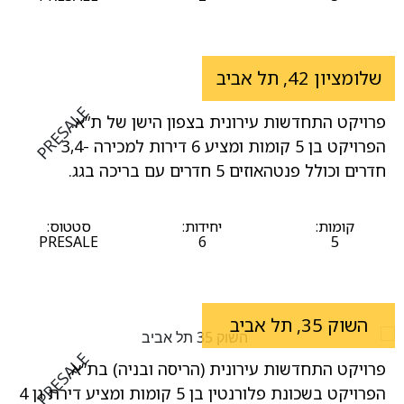
סמן קישורים
font_download
לאפס
cached
את
שלומציון 42, תל אביב
השארת משוב
כל
PRESALE
הצהרת נגישות
האפשרויות
פרויקט התחדשות עירונית בצפון הישן של ת”א.
הפרויקט בן 5 קומות ומציע 6 דירות למכירה -3,4
חדרים וכולל פנטהאוזים 5 חדרים עם בריכה בגג.
קומות:
יחידות:
סטטוס:
PRESALE
6
5
השוק 35, תל אביב
PRESALE
פרויקט התחדשות עירונית (הריסה ובניה) בת”א.
הפרויקט בשכונת פלורנטין בן 5 קומות ומציע דירת גן 4