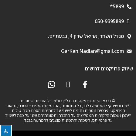
5899*
050-9395899
מגדל השחר, אריאל שרון 4, גבעתיים.
GarKan.Nadlan@gmail.com
שיווק פרויקטים דרושים
© גרכאן שיווק פרויקטים בנדל”ן בע”מ. כל הזכויות שמורות
*מידע שיווקי להמחשה בלבד, כל התמונות, ההדמיות, המפרטי הטכני, תיאור
הפרויקט ופרטים נוספים נתונים לשינוי עד לחתימת הסכם מכר. ט.ל.ח.
*יתכן ושמות הלקוחות הממליצים על החברה ותמונותיהם שונו על מנת לשמור
על פרטיותם. השמות והתמונות מוצגים להמחשה בלבד.