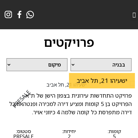
השבת את ההבזקים
מועדון לקוחות גרכאן
גרכאן שיווק פרוקטים בנדל”ן
visibility_off
סמן כותרות
פרויקטים
title
צבע רקע
settings
זום (הקטנה)
zoom_out
זום (הגדלה)
zoom_in
הקטנת גופן
ישעיהו 21, תל אביב
remove_circle_outline
הגדלת גופן
add_circle_outline
PRESALE
פרויקט התחדשות עירונית בצפון הישן של ת”א.
גופן קריא
spellcheck
הפרויקט בן 5 קומות ומציע דירה למכירה ופנטהאוז,כל
ניגודיות בהירה
דירה מתפרסת כל קומה שלמה 4 כיווני אויר.
brightness_high
ניגודיות כהה
brightness_low
קומות:
יחידות:
סטטוס:
הוסף קו תחתון לקישורים
format_underlined
PRESALE
2
5