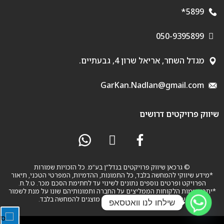
5899*
050-9395899
מגדל השחר, אריאל שרון 4, גבעתיים.
GarKan.Nadlan@gmail.com
שיווק פרויקטים דרושים
© גרכאן שיווק פרויקטים בנדל”ן בע”מ. כל הזכויות שמורות
*מידע שיווקי להמחשה בלבד, כל התמונות, ההדמיות, המפרטי הטכני, תיאור
הפרויקט ופרטים נוספים נתונים לשינוי עד לחתימת הסכם מכר. ט.ל.ח.
*יתכן ושמות הלקוחות הממליצים על החברה ותמונותיהם שונו על מנת לשמור
על פרטיותם. השמות והתמונות מוצגים להמחשה בלבד.
שילחו לנו וואטסאפ