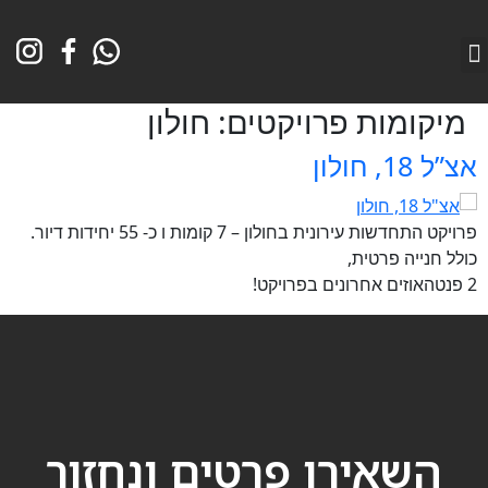
השבת את ההבזקים
מועדון לקוחות גרכאן
גרכאן שיווק פרוקטים בנדל”ן
visibility_off
מיקומות פרויקטים:
חולון
סמן כותרות
title
אצ”ל 18, חולון
צבע רקע
settings
זום (הקטנה)
zoom_out
פרויקט התחדשות עירונית בחולון – 7 קומות ו כ- 55 יחידות דיור.
זום (הגדלה)
zoom_in
כולל חנייה פרטית,
הקטנת גופן
2 פנטהאוזים אחרונים בפרויקט!
remove_circle_outline
הגדלת גופן
add_circle_outline
גופן קריא
spellcheck
ניגודיות בהירה
brightness_high
ניגודיות כהה
brightness_low
השאירו פרטים ונחזור
הוסף קו תחתון לקישורים
format_underlined