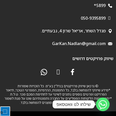
5899*
050-9395899
מגדל השחר, אריאל שרון 4, גבעתיים.
GarKan.Nadlan@gmail.com
שיווק פרויקטים דרושים
© גרכאן שיווק פרויקטים בנדל”ן בע”מ. כל הזכויות שמורות
*מידע שיווקי להמחשה בלבד, כל התמונות, ההדמיות, המפרטי הטכני, תיאור
הפרויקט ופרטים נוספים נתונים לשינוי עד לחתימת הסכם מכר. ט.ל.ח.
*יתכן ושמות הלקוחות הממליצים על החברה ותמונותיהם שונו על מנת לשמור
על פרטיותם. השמות והתמונות מוצגים להמחשה בלבד.
שילחו לנו וואטסאפ