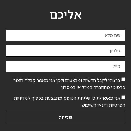
סמן קישורים
font_download
אליכם
לאפס
cached
את
השארת משוב
כל
הצהרת נגישות
האפשרויות
ברצוני לקבל חדשות ומבצעים ולכן אני מאשר קבלת חומר
פרסומי מהחברה במייל או במסרון
אני מאשר/ת כי שליחת הטופס מתבצעת בכפוף
למדיניות
הפרטיות ותנאי השימוש
שליחה